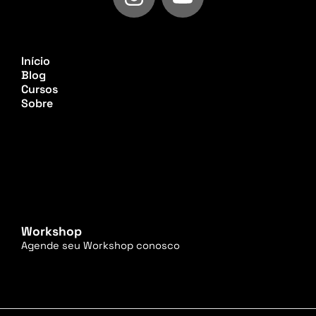
n
o
s
u
t
t
Início
a
u
Blog
g
b
Cursos
Sobre
r
e
a
m
Workshop
Agende seu Workshop conosco