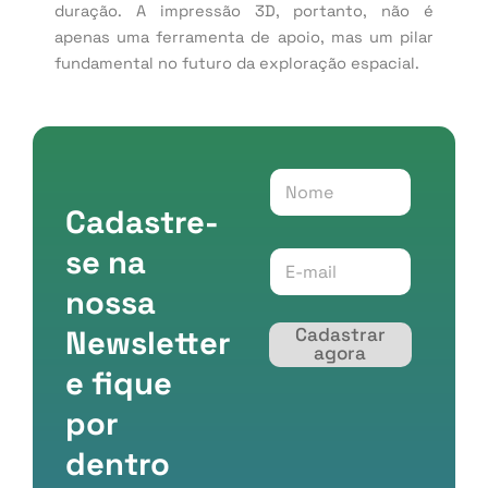
duração. A impressão 3D, portanto, não é
apenas uma ferramenta de apoio, mas um pilar
fundamental no futuro da exploração espacial.
N
N
o
o
m
Cadastre-
m
e
e
*
*
se na
N
E
o
-
m
nossa
m
e
a
i
Newsletter
Cadastrar
l
agora
*
e fique
por
dentro