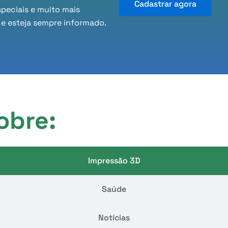
Cadastrar agora
speciais e muito mais
 e esteja sempre informado.
obre:
Impressão 3D
Saúde
Notícias