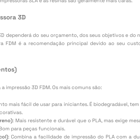
s impressoras SLA e as resinas são geralmente mais caras.
essora 3D
3D dependerá do seu orçamento, dos seus objetivos e do n
ora FDM é a recomendação principal devido ao seu custo-
entos)
a a impressão 3D FDM. Os mais comuns são:
ento mais fácil de usar para iniciantes. É biodegradável, t
corativas.
ireno)
: Mais resistente e durável que o PLA, mas exige me
 Bom para peças funcionais.
col)
: Combina a facilidade de impressão do PLA com a du