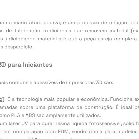
mo manufatura aditiva, é um processo de criação de ob
os de fabricação tradicionais que removem material (ma
, adicionando material até que a peça esteja completa. 
s desperdício.
D para Iniciantes
ais comuns e acessíveis de impressoras 3D são:
g)
: É a tecnologia mais popular e econômica. Funciona 
madas sobre uma plataforma de construção. É ideal pa
como PLA e ABS são amplamente utilizados.
za um laser UV para curar resina líquida fotossensível, sol
os em comparação com FDM, sendo ótima para modelos d