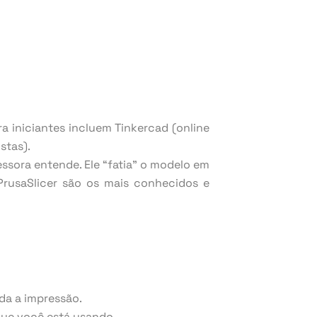
ra iniciantes incluem Tinkercad (online
stas).
ssora entende. Ele “fatia” o modelo em
rusaSlicer são os mais conhecidos e
da a impressão.
que você está usando.