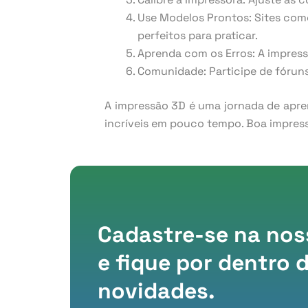
Use Modelos Prontos: Sites como
perfeitos para praticar.
Aprenda com os Erros: A impress
Comunidade: Participe de fóruns
A impressão 3D é uma jornada de apren
incríveis em pouco tempo. Boa impres
Cadastre-se na nos
e fique por dentro 
novidades.