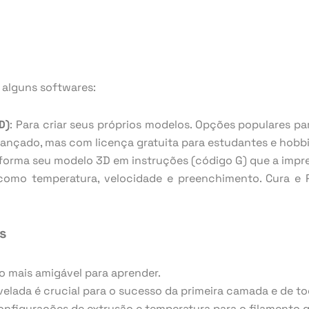
 alguns softwares:
D)
: Para criar seus próprios modelos. Opções populares pa
avançado, mas com licença gratuita para estudantes e hobbi
sforma seu modelo 3D em instruções (código G) que a impre
omo temperatura, velocidade e preenchimento. Cura e P
s
o mais amigável para aprender.
elada é crucial para o sucesso da primeira camada e de to
 configurações de extrusão e temperatura para o filamento 