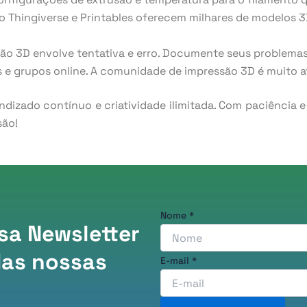
 Thingiverse e Printables oferecem milhares de modelos 3D 
ão 3D envolve tentativa e erro. Documente seus problemas
 e grupos online. A comunidade de impressão 3D é muito ati
dizado contínuo e criatividade ilimitada. Com paciência 
são!
Nome
Nome
*
sa Newsletter
E-
mail
das nossas
E-mail
*